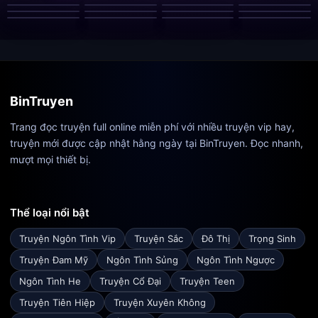
đàn ông thối, em sắp biến thành thỏ mẹ rồi đây này! Hết
Chặt Quá Khiến
Trót Thương Bạn
Kẻ Biến Thân Khi
Tốt Đều Thuộc Về
Anh Và Em
Dục Vọng
Đầu Yêu
Phía Sau
Anh Điên
Trai Của Bạn
Đêm Xuống
Ta
đứa này đến đứa khác, sinh con cho anh liên tục!"
Vị thủ trưởng lạnh lùng, nghiêm khắc, nổi tiếng "không gần
nữ sắc" cẩn thận đỡ lấy đôi chân nhỏ nhắn của vợ, giọng
trầm thấp dỗ dành:
BinTruyen
"Dữu Dữu, chậm một chút, cẩn thận đau chân."
Trang đọc truyện full online miễn phí với nhiều truyện vip hay,
truyện mới được cập nhật hằng ngày tại BinTruyen. Đọc nhanh,
mượt mọi thiết bị.
Thể loại nổi bật
Truyện Ngôn Tình Vip
Truyện Sắc
Đô Thị
Trọng Sinh
Truyện Đam Mỹ
Ngôn Tình Sủng
Ngôn Tình Ngược
Ngôn Tình He
Truyện Cổ Đại
Truyện Teen
Truyện Tiên Hiệp
Truyện Xuyên Không