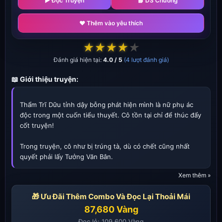
▶ Đọc Truyện
📘 DS Chương
❤️ Thêm vào yêu thích
★
★
★
★
★
Đánh giá hiện tại:
4.0 / 5
(4 lượt đánh giá)
📖 Giới thiệu truyện:
Thẩm Trĩ Dữu tỉnh dậy bỗng phát hiện mình là nữ phụ ác
độc trong một cuốn tiểu thuyết. Cô tồn tại chỉ để thúc đẩy
cốt truyện!
Trong truyện, cô như bị trúng tà, dù có chết cũng nhất
quyết phải lấy Tưởng Văn Bân.
Xem thêm »
Sau khi cưới, Tưởng Văn Bân chê cô bẩn thỉu, bắt cô ngủ
dưới sàn nhà.
🎁 Ưu Đãi Thêm Combo Và Đọc Lại Thoải Mái
87,680 Vàng
Đến khi thi đậu đại học, anh ta liền vứt bỏ cô để quay về
thành phố, sống hạnh phúc bên nữ chính.
Đọc lẻ: 109,600 Vàng