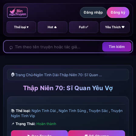
Đăng nhập
Đăng ký
Thể loại ▾
Hot 🔥
Full ✅
Yêu Thích ❤️
Tìm kiếm
🏠
Trang Chủ
›
Ngôn Tình Dài
›
Thập Niên 70: Sĩ Quan Yêu Vợ
Thập Niên 70: Sĩ Quan Yêu Vợ
📚
Thể loại:
Ngôn Tình Dài
,
Ngôn Tình Sủng
,
Truyện Sắc
,
Truyện
Ngôn Tình Vip
📌
Trạng Thái:
Hoàn thành