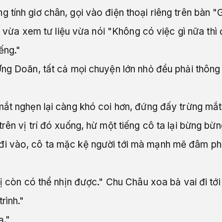
 tính giơ chân, gọi vào điện thoại riêng trên bàn 
c, vừa xem tư liệu vừa nói "Không có việc gì nữa thì 
ếng."
Ứng Doãn, tất cả mọi chuyện lớn nhỏ đều phải thông
ắt nghẹn lại càng khó coi hơn, đứng đấy trừng mắt. 
ên vị trí đó xuống, hừ một tiếng cô ta lại bừng bừng
 vào, cô ta mặc kệ người tới mà mạnh mẽ đâm phải 
hị còn có thể nhịn được." Chu Châu xoa bả vai đi t
rình."
ạ."