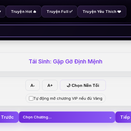
Truyện Hot 🔥
Truyện Full ✅
Truyện Yêu Thích ❤️
▾
Tái Sinh: Gặp Gỡ Định Mệnh
A-
A+
🌙 Chọn Nền Tối
Tự động mở chương VIP nếu đủ Vàng
 Trước
Tiếp
Chọn Chương...
⌄