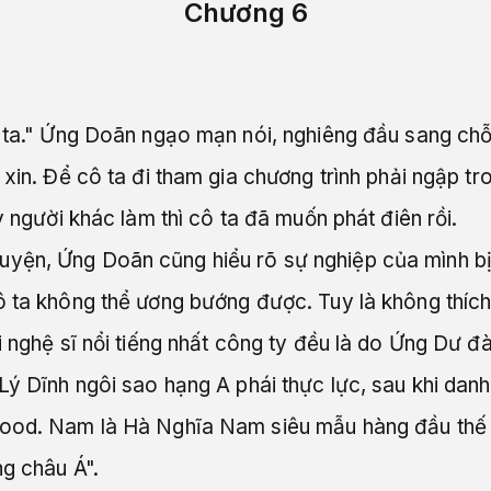
Chương 6
g ta." Ứng Doãn ngạo mạn nói, nghiêng đầu sang chỗ 
 xin. Để cô ta đi tham gia chương trình phải ngập tr
y người khác làm thì cô ta đã muốn phát điên rồi.
yện, Ứng Doãn cũng hiểu rõ sự nghiệp của mình bị
cô ta không thể ương bướng được. Tuy là không thí
i nghệ sĩ nổi tiếng nhất công ty đều là do Ứng Dư đ
Lý Dĩnh ngôi sao hạng A phái thực lực, sau khi danh
wood. Nam là Hà Nghĩa Nam siêu mẫu hàng đầu thế g
ng châu Á".