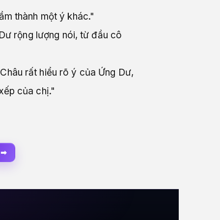
lầm thành một ý khác."
 Dư rộng lượng nói, từ đầu cô
 Châu rất hiểu rõ ý của Ứng Dư,
xếp của chị."
 ➡
Hào Môn Liên Hôn – Ta