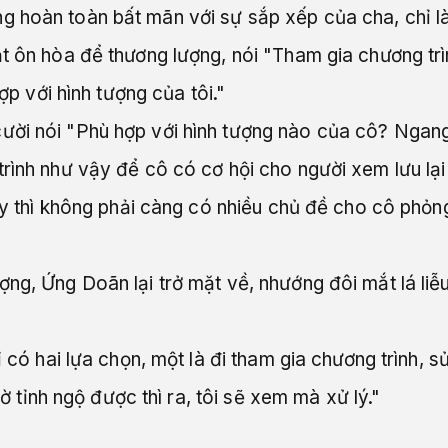
g hoàn toàn bất mãn với sự sắp xếp của cha, chỉ l
ặt ôn hòa để thương lượng, nói "Tham gia chương t
hợp với hình tượng của tôi."
ười nói "Phù hợp với hình tượng nào của cô? Ngan
rình như vậy để cô có cơ hội cho người xem lưu lại 
 vậy thì không phải càng có nhiều chủ đề cho cô phỏ
ng, Ứng Doãn lại trở mặt về, nhướng đôi mắt lá liễu
 có hai lựa chọn, một là đi tham gia chương trình, sửa
giờ tỉnh ngộ được thì ra, tôi sẽ xem mà xử lý."