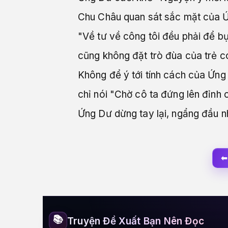
Chu Châu quan sát sắc mặt của Ứng
"Về tư về công tôi đều phải để bụn
cũng không đặt trò đùa của trẻ c
Không để ý tới tính cách của Ứng
chỉ nói "Chờ cô ta đứng lên đỉnh 
Ứng Dư dừng tay lại, ngẩng đầu nh
⬅
📚
Truyện Đề Xuất Bạn Nên Đọc
Biểu Muội! Nàng Thật