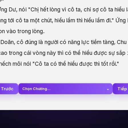
 Dư, nói "Chị hết lòng vì cô ta, chỉ sợ cô ta hiểu 
g tới cô ta một chút, hiểu lầm thì hiểu lầm đi." Ứng
on vào trong lòng.
 Doãn, cô đúng là người có năng lực tiềm tàng, Chu
cao trong cái vòng này thì có thể hiểu được sự sắp 
ếch môi nói "Cô ta có thể hiểu được thì tốt rồi."
 Trước
Tiếp
Chọn Chương...
⌄
Lỡ Môi, Lỡ Mình, Lỡ Cả