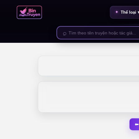
Thể loại 
⬅