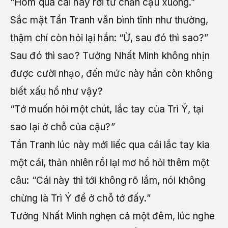
“Hôm qua cái này rơi từ chăn cậu xuống.”
Sắc mặt Tần Tranh vẫn bình tĩnh như thường,
thậm chí còn hỏi lại hắn: “Ừ, sau đó thì sao?”
Sau đó thì sao? Tưởng Nhất Minh không nhịn
được cười nhạo, đến mức này hắn còn không
biết xấu hổ như vậy?
“Tớ muốn hỏi một chút, lắc tay của Trì Ý, tại
sao lại ở chỗ của cậu?”
Tần Tranh lúc này mới liếc qua cái lắc tay kia
một cái, thản nhiên rồi lại mơ hồ hỏi thêm một
câu: “Cái này thì tới không rõ lắm, nói không
chừng là Trì Ý để ở chỗ tớ đấy.”
Tưởng Nhất Minh nghẹn cả một đêm, lúc nghe