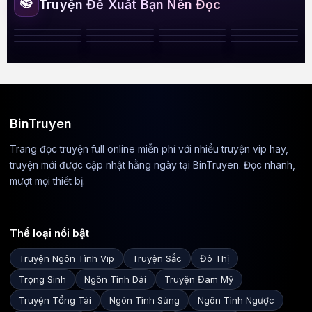
📚
Truyện Đề Xuất Bạn Nên Đọc
Sủng Em Tận
Cùng: Tổng Tài
Cuồng Say Vẻ
Thư Ký Mới Lớn
Những Nàng Dâu
Bạn Trai Bất Ngờ
Tình Yêu Thứ
Vị Bác Sĩ Đúng
Say Men Chiếm
Không Còn Cửa
Đẹp Của Em
Bị Dẫn Dụ
Phù Hoa
Làm Anh Đến
Mục Tiếu Đến
Thế Thân Không
Vì Em, Anh Cố
Hai Mùa Đông
Là Quá Hấp Dẫn
Hữu
Chạy
Nghiện
Gần Lão Đại
Muốn Yêu Nữa
Chấp Đến Cùng
BinTruyen
Trang đọc truyện full online miễn phí với nhiều truyện vip hay,
truyện mới được cập nhật hằng ngày tại BinTruyen. Đọc nhanh,
mượt mọi thiết bị.
Thể loại nổi bật
Truyện Ngôn Tình Vip
Truyện Sắc
Đô Thị
Trọng Sinh
Ngôn Tình Dài
Truyện Đam Mỹ
Truyện Tổng Tài
Ngôn Tình Sủng
Ngôn Tình Ngược