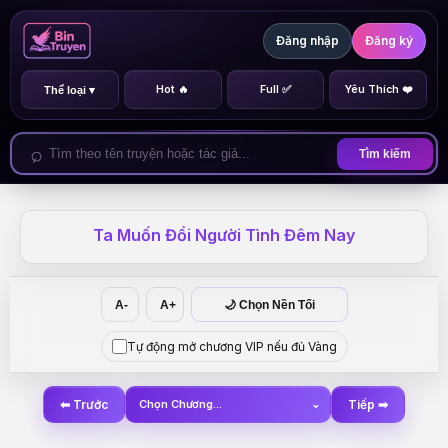
Đăng nhập
Đăng ký
Hot 🔥
Full ✅
Yêu Thích ❤️
Thể loại ▾
Tìm kiếm
Ta Muốn Đổi Người Tình Đêm Nay
A-
A+
🌙 Chọn Nền Tối
Tự động mở chương VIP nếu đủ Vàng
⬅ Trước
Chọn Chương...
⌄
Tiếp ➡