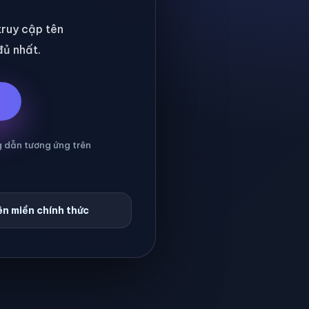
 truy cập tên
đủ nhất.
g dẫn tương ứng trên
n miền chính thức