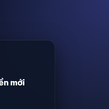
ền mới