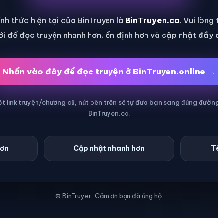
nh thức hiện tại của BinTruyen là
BinTruyen.ca
. Vui lòng
i để đọc truyện nhanh hơn, ổn định hơn và cập nhật đầy 
Nhấn vào đây để đọc truyện ở BinTruyen.online →
 link truyện/chương cũ, nút bên trên sẽ tự đưa bạn sang đúng đườn
BinTruyen.cc.
hơn
Cập nhật nhanh hơn
Tê
© BinTruyen. Cảm ơn bạn đã ủng hộ.