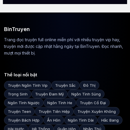
BinTruyen
Trang đọc truyện full online miễn phí với nhiều truyện vip hay,
truyện mới được cập nhật hằng ngày tại BinTruyen. Đọc nhanh,
mượt mọi thiết bị.
Thể loại nổi bật
Truyện Ngôn Tình Vip
Truyện Sắc
Đô Thị
Trọng Sinh
Truyện Đam Mỹ
Ngôn Tình Sủng
Ngôn Tình Ngược
Ngôn Tình He
Truyện Cổ Đại
Truyện Teen
Truyện Tiên Hiệp
Truyện Xuyên Không
Truyện Bách Hợp
Ẩn Hôn
Ngôn Tình Dài
Hắc Bang
Hài Hước
Hệ Thống
Quân Hôn
Nhân Thú