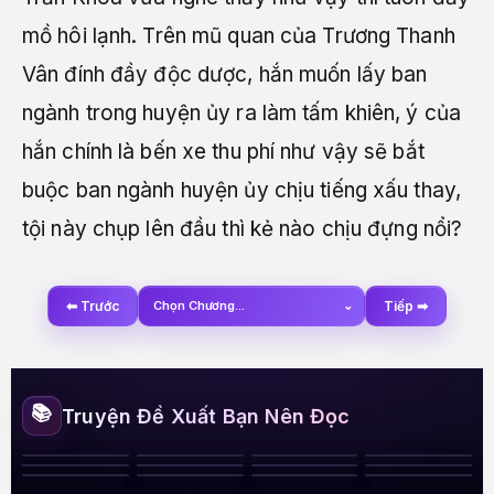
mồ hôi lạnh. Trên mũ quan của Trương Thanh
Vân đính đầy độc dược, hắn muốn lấy ban
ngành trong huyện ủy ra làm tấm khiên, ý của
hắn chính là bến xe thu phí như vậy sẽ bắt
buộc ban ngành huyện ủy chịu tiếng xấu thay,
tội này chụp lên đầu thì kẻ nào chịu đựng nổi?
⬅ Trước
Chọn Chương...
⌄
Tiếp ➡
📚
Truyện Đề Xuất Bạn Nên Đọc
Sau Chia Tay Tôi
Đêm Lạc Nhịp
Ghiền Anh Đến
Xin Được Gả Cho
Nổi Tiếng Khắp
Mê Luyến Thành
Huyết Ái Cuồng
Cô Gái Hay Xù
Cha Nuôi Mang
Định Mệnh
Mất Lối
Chàng
Giới Giải Trí
Trò Chơi Gợi Cảm
Nhị Tiểu Thư,
Thích Anh Nhiều
Tình Ý Ám Muội
Bệnh, Không
Si
Lông
Thai Bí Mật
Đừng Nóng Vội
Đến Thế Ư
Cùng Mỹ Nam
Thuốc Nào Cứu