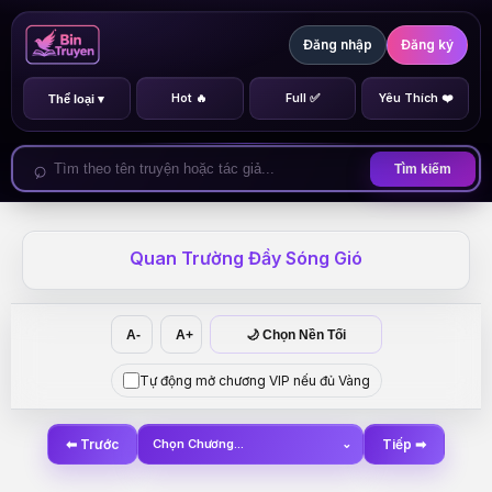
Đăng nhập
Đăng ký
Hot 🔥
Full ✅
Yêu Thích ❤️
Thể loại ▾
Tìm kiếm
Quan Trường Đầy Sóng Gió
A-
A+
🌙 Chọn Nền Tối
Tự động mở chương VIP nếu đủ Vàng
⬅ Trước
Chọn Chương...
⌄
Tiếp ➡