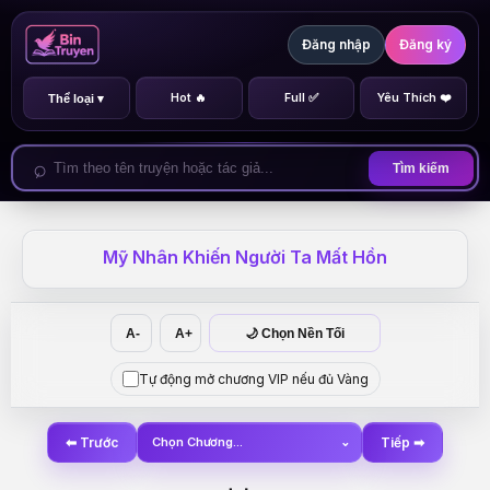
Đăng nhập
Đăng ký
Hot 🔥
Full ✅
Yêu Thích ❤️
Thể loại ▾
Tìm kiếm
Mỹ Nhân Khiến Người Ta Mất Hồn
A-
A+
🌙 Chọn Nền Tối
Tự động mở chương VIP nếu đủ Vàng
⬅ Trước
Chọn Chương...
⌄
Tiếp ➡