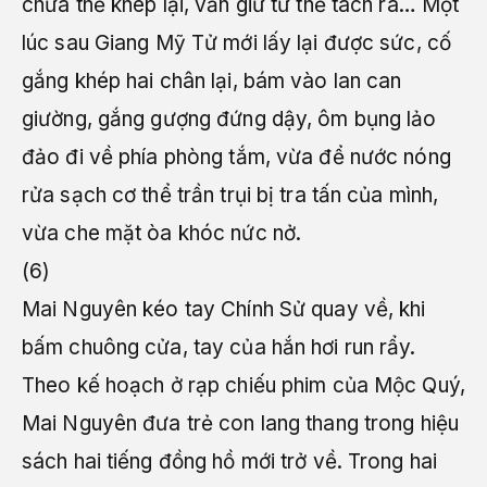
chưa thể khép lại, vẫn giữ tư thế tách ra… Một
lúc sau Giang Mỹ Tử mới lấy lại được sức, cố
gắng khép hai chân lại, bám vào lan can
giường, gắng gượng đứng dậy, ôm bụng lảo
đảo đi về phía phòng tắm, vừa để nước nóng
rửa sạch cơ thể trần trụi bị tra tấn của mình,
vừa che mặt òa khóc nức nở.
(6)
Mai Nguyên kéo tay Chính Sử quay về, khi
bấm chuông cửa, tay của hắn hơi run rẩy.
Theo kế hoạch ở rạp chiếu phim của Mộc Quý,
Mai Nguyên đưa trẻ con lang thang trong hiệu
sách hai tiếng đồng hồ mới trở về. Trong hai