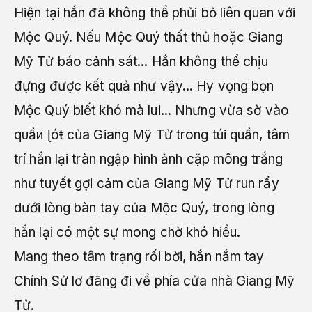
Hiện tại hắn đã không thể phủi bỏ liên quan với
Mộc Quý. Nếu Mộc Quý thất thủ hoặc Giang
Mỹ Tử báo cảnh sát... Hắn không thể chịu
đựng được kết quả như vậy... Hy vọng bọn
Mộc Quý biết khó mà lui... Nhưng vừa sờ vào
qυầи ɭóŧ của Giang Mỹ Tử trong túi quần, tâm
trí hắn lại tràn ngập hình ảnh cặp mông trắng
như tuyết gợi cảm của Giang Mỹ Tử run rẩy
dưới lòng bàn tay của Mộc Quý, trong lòng
hắn lại có một sự mong chờ khó hiểu.
Mang theo tâm trạng rối bời, hắn nắm tay
Chính Sử lơ đãng đi về phía cửa nhà Giang Mỹ
Tử.