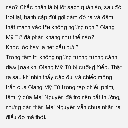
nào? Chắc chắn là bị lột sạch quần áo, sau đó
trói lại, banh cặp đùi gợi cảm đó ra và đâm
thật mạnh vào l*и không ngừng nghỉ? Giang
Mỹ Tử đã phản kháng như thế nào?
Khóc lóc hay la hét cầu cứu?
Trong tâm trí không ngừng tưởng tượng cảnh
dâʍ ɭσạи khi Giang Mỹ Tử bị cưỡиɠ ɧϊếp. Thật
ra sau khi nhìn thấy cặp đùi và chiếc mông
trần của Giang Mỹ Tử trong rạp chiếu phim,
tâm lý của Mai Nguyên đã trở nên bất thường,
nhưng bản thân Mai Nguyên vẫn chưa nhận ra
điều đó mà thôi.