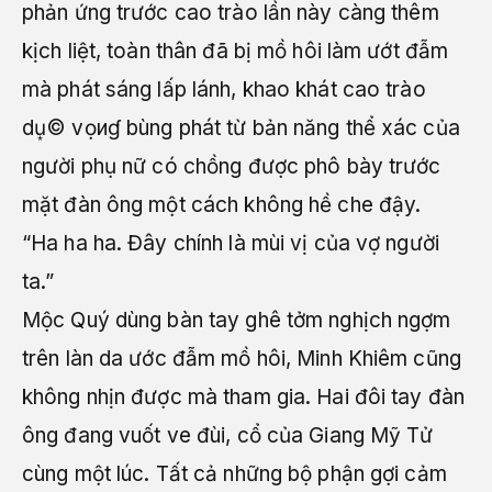
phản ứng trước cao trào lần này càng thêm
kịch liệt, toàn thân đã bị mồ hôi làm ướt đẫm
mà phát sáng lấp lánh, khao khát cao trào
du͙© vọиɠ bùng phát từ bản năng thể xác của
người phụ nữ có chồng được phô bày trước
mặt đàn ông một cách không hề che đậy.
“Ha ha ha. Đây chính là mùi vị của vợ người
ta.”
Mộc Quý dùng bàn tay ghê tởm nghịch ngợm
trên làn da ước đẫm mồ hôi, Minh Khiêm cũng
không nhịn được mà tham gia. Hai đôi tay đàn
ông đang vuốt ve đùi, cổ của Giang Mỹ Tử
cùng một lúc. Tất cả những bộ phận gợi cảm