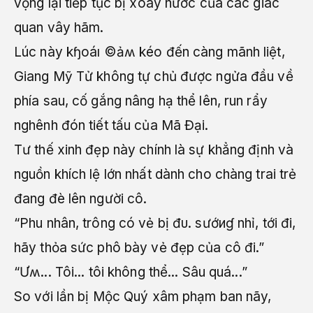
vọng lại tiếp tục bị xoáy nước của các giác
quan vây hãm.
Lúc này kɧoáı ©ảʍ kéo đến càng mãnh liệt,
Giang Mỹ Tử không tự chủ được ngửa đầu về
phía sau, cố gắng nâng hạ thể lên, run rẩy
nghênh đón tiết tấu của Mã Đại.
Tư thế xinh đẹp này chính là sự khẳng định và
nguồn khích lệ lớn nhất dành cho chàng trai trẻ
đang đè lên người cô.
“Phu nhân, trông có vẻ bị đυ. sướиɠ nhỉ, tới đi,
hãy thỏa sức phô bày vẻ đẹp của cô đi.”
“Ưʍ... Tôi... tôi không thể... Sâu quá...”
So với lần bị Mộc Quý xâm phạm ban nãy,