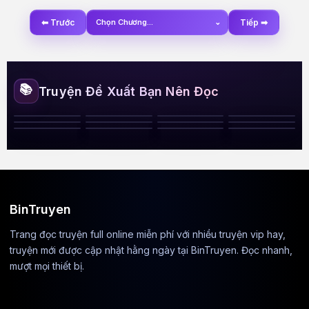
⬅ Trước
Chọn Chương...
⌄
Tiếp ➡
📚
Truyện Đề Xuất Bạn Nên Đọc
Khúc Mắc Giữa
Thầy Là Của Em
Vị Khách Trọ
Tiểu Đệ E Lệ
Hầu Phủ Đêm
Vận Mệnh Trêu
Chồng Tôi Là Đại
Hai Trái Tim
Đó!
Định Mệnh
Mê Đắm Chị Gái
Thèm Khát Điều
Tiểu Bạch Thỏ
Làm Mẹ Kế Của
Trạch Nữ Được
Xuân Rực Lửa
Ngươi
Phú Hào
Cấm Kỵ
Ngọt Ngào
Chồng Cũ
Định Mệnh Chọn
BinTruyen
Trang đọc truyện full online miễn phí với nhiều truyện vip hay,
truyện mới được cập nhật hằng ngày tại BinTruyen. Đọc nhanh,
mượt mọi thiết bị.