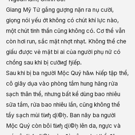
Giang Mỹ Tử gắng gượng nặn ra nụ cười,
giọng nói yếu ớt không có chút khí lực nào,
một chút tinh thần cũng không có. Cơ thể vẫn
còn hơi run, sắc mặt nhợt nhạt. Không thể che
giấu được vẻ mặt bi ai của người phụ nữ có
chồng sau khi bị cưỡиɠ ɧϊếp.
Sau khi bị ba người Mộc Quý hãʍ Ꮒϊếp tập thể,
cô giãy dụa vào phòng tắm hung hăng rửa
sạch thân thể, nhưng bất kể dùng bao nhiêu
sữa tắm, rửa bao nhiêu lần, cũng không thể
tẩy sạch mùi tϊиɧ ɖϊ©h͙. Ban nãy ba người
Mộc Quý còn bôi tϊиɧ ɖϊ©h͙ lên da, ngực và