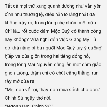
Tất cả mọi thứ xung quanh dường như vẫn yên
bình như thường lệ, điều hắn lo lắng nhất đã
không xảy ra, trong lòng nhẹ nhõm một nửa.
Chỉ là... rốt cuộc đám Mộc Quý có thành công
hay không? Vừa nghĩ đến việc Giang Mỹ Tử
có khả năng bị ba người Mộc Quý tùy ý cưỡиɠ
ɧϊếp và đùa giỡn trong hai tiếng đồng hồ,
trong lòng Mai Nguyên dâng lên một cảm giác
ghen tuông, thậm chí có chút căng thẳng, run
rẩy mở cửa ra.
“Mẹ, con về rồi, thầy còn mua sách cho con.”
Chính Sử ngây thơ nói.
“Ngoan lắm, Chính Sử.”