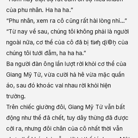
của phu nhân. Ha ha ha.”
“Phu nhân, xem ra cô cũng rất hài lòng nhỉ...”
“Từ nay về sau, chúng tôi không phải là người
ngoài nữa, cơ thể của cô đã bị tϊиɧ ɖϊ©h͙ của
chúng tôi tưới đẫm, ha ha ha.”
Ba người đàn ông lần lượt rời khỏi cơ thể của
Giang Mỹ Tử, vừa cười hả hê vừa mặc quần
áo, sau đó khoác vai nhau rời khỏi hiện
trường.
Trên chiếc giường đôi, Giang Mỹ Tử vẫn bất
động như thể đã chết, tuy dây thừng đã được
cởi ra, nhưng đôi chân của cô nhất thời vẫn