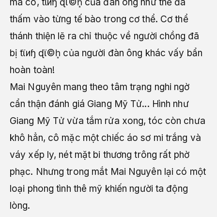
má cô, tϊиɧ ɖϊ©h͙ của đàn ông như thể đã
thấm vào từng tế bào trong cơ thể. Cơ thể
thánh thiện lẽ ra chỉ thuộc về người chồng đã
bị tϊиɧ ɖϊ©h͙ của người đàn ông khác vấy bẩn
hoàn toàn!
Mai Nguyên mang theo tâm trạng nghi ngờ
cẩn thận đánh giá Giang Mỹ Tử... Hình như
Giang Mỹ Tử vừa tắm rửa xong, tóc còn chưa
khô hẳn, cô mặc một chiếc áo sơ mi trắng và
váy xếp ly, nét mặt bi thương trông rất phờ
phạc. Nhưng trong mắt Mai Nguyên lại có một
loại phong tình thê mỹ khiến người ta động
lòng.