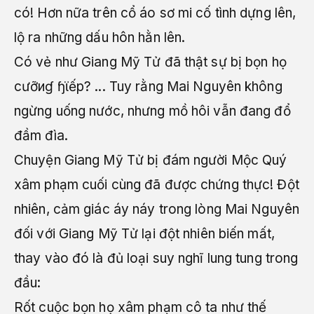
có! Hơn nữa trên cổ áo sơ mi cố tình dựng lên,
lộ ra những dấu hôn hằn lên.
Có vẻ như Giang Mỹ Tử đã thật sự bị bọn họ
cưỡиɠ ɧϊếp? ... Tuy rằng Mai Nguyên không
ngừng uống nước, nhưng mồ hôi vẫn đang đổ
đầm đìa.
Chuyện Giang Mỹ Tử bị đám người Mộc Quý
xâm phạm cuối cùng đã được chứng thực! Đột
nhiên, cảm giác áy náy trong lòng Mai Nguyên
đối với Giang Mỹ Tử lại đột nhiên biến mất,
thay vào đó là đủ loại suy nghĩ lung tung trong
đầu:
Rốt cuộc bọn họ xâm phạm cô ta như thế