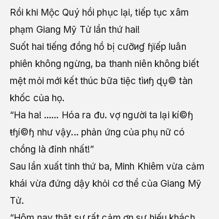
Rồi khi Mộc Quý hồi phục lại, tiếp tục xâm
phạm Giang Mỹ Tử lần thứ hai!
Suốt hai tiếng đồng hồ bị cưỡиɠ ɧϊếp luân
phiên không ngừng, ba thanh niên không biết
mệt mỏi mới kết thúc bữa tiệc tìиɧ ɖu͙© tàn
khốc của họ.
“Ha ha! ...... Hóa ra đυ. vợ người ta lại kí©ɧ
ŧɧí©ɧ như vậy... phản ứng của phụ nữ có
chồng là đỉnh nhất!”
Sau lần xuất tinh thứ ba, Minh Khiêm vừa cảm
khái vừa đứng dậy khỏi cơ thể của Giang Mỹ
Tử.
“Hôm nay thật sự rất cảm ơn sự hiếu khách