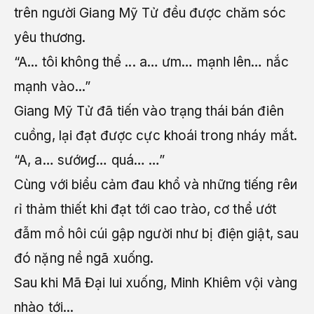
trên người Giang Mỹ Tử đều được chăm sóc
yêu thương.
“A... tôi không thể ... a… ưm… mạnh lên… nắc
mạnh vào...”
Giang Mỹ Tử đã tiến vào trạng thái bán điên
cuồng, lại đạt được cực khoái trong nháy mắt.
“A, a… sướиɠ… quá… …”
Cùng với biểu cảm đau khổ và những tiếng rêи
ɾỉ thảm thiết khi đạt tới cao trào, cơ thể ướt
đẫm mồ hôi cúi gập người như bị điện giật, sau
đó nặng nề ngã xuống.
Sau khi Mã Đại lui xuống, Minh Khiêm vội vàng
nhào tới...