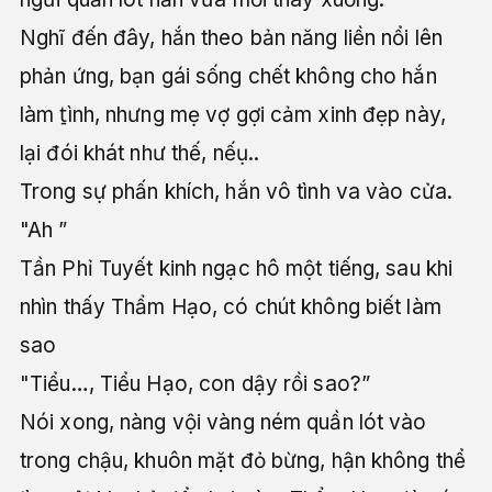
Nghĩ đến đây, hắn theo bản năng liền nổi lên
phản ứng, bạn gái sống chết không cho hắn
làm t̠ình, nhưng mẹ vợ gợi cảm xinh đẹp này,
lại đói khát như thế, nếụ..
Trong sự phấn khích, hắn vô tình va vào cửa.
"Ah ”
Tần Phỉ Tuyết kinh ngạc hô một tiếng, sau khi
nhìn thấy Thẩm Hạo, có chút không biết làm
sao
"Tiểu…, Tiểu Hạo, con dậy rồi sao?”
Nói xong, nàng vội vàng ném quần lót vào
trong chậu, khuôn mặt đỏ bừng, hận không thể