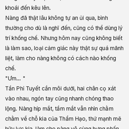
khoái đến kêu lên.
Nàng đã thật lâu không tự an ủi qua, bình
thường cho dù là nghĩ đến, cũng có thể dùng lý
trí khống chế. Nhưng hôm nay cũng không biết
là làm sao, loại cảm giác này thật sự quá mãnh
liệt, làm cho nàng không có cách nào khống
chế.
"Ưm… "
Tần Phỉ Tuyết cắn môi dưới, hai chân cọ xát
vào nhau, ngón tay cũng nhanh chóng thao
lộng. Nàng híp mắt, tầm mắt vẫn nhìn chằm
chằm về chỗ kia của Thẩm Hạo, thứ mạnh mẽ
hữu lực kia, làm cho nàng vô cùng hưng phấn.