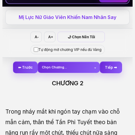
Mị Lực Nữ Giáo Viên Khiến Nam Nhân Say
A-
A+
🌙 Chọn Nền Tối
Tự động mở chương VIP nếu đủ Vàng
⬅ Trước
Chọn Chương...
⌄
Tiếp ➡
CHƯƠNG 2
Trong nháy mắt khi ngón tay chạm vào chỗ
mẫn cảm, thân thể Tần Phỉ Tuyết theo bản
năng run rẩy một chút, thiếu chút nữa sảng