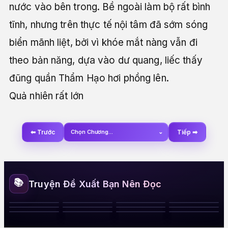
nước vào bên trong. Bề ngoài làm bộ rất bình
tĩnh, nhưng trên thực tế nội tâm đã sớm sóng
biển mãnh liệt, bởi vì khóe mắt nàng vẫn đi
theo bản năng, dựa vào dư quang, liếc thấy
đũng quần Thẩm Hạo hơi phồng lên.
Quả nhiên rất lớn
⬅ Trước
Chọn Chương...
⌄
Tiếp ➡
📚
Truyện Đề Xuất Bạn Nên Đọc
Thái Tử Phát
Bảo Vật Của
Thiếu Phu Nhân
Ràng Buộc Dịu
Phong Ấn Ma
Vì Em Mà Phát
Hiện Ta Là Nữ
Bắt Cóc Đưa Vào
Nuôi Nhốt Người
Tổng Tài Máu
Bướng Bỉnh
Dàng
Tôn Cuồng Dục
Điên
Nhi
Theo Đuổi Ngự
Cấm Dục Cùng
Ràng Buộc Mê
Núi Sâu
Thầm Yêu
Lạnh
Quyến Rũ
Ra Đòn Mạnh Mẽ
Tỷ
Nhân Xà
Hoặc