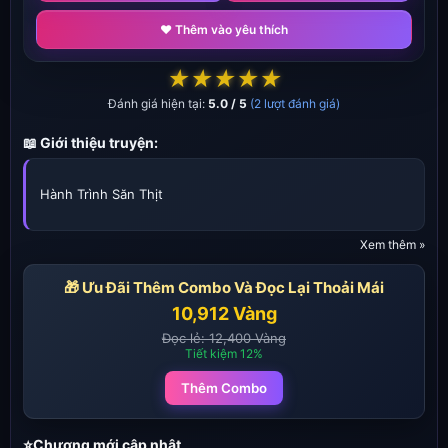
❤️ Thêm vào yêu thích
★
★
★
★
★
Đánh giá hiện tại:
5.0 / 5
(2 lượt đánh giá)
📖 Giới thiệu truyện:
Hành Trình Săn Thịt
Xem thêm »
🎁 Ưu Đãi Thêm Combo Và Đọc Lại Thoải Mái
10,912 Vàng
Đọc lẻ: 12,400 Vàng
Tiết kiệm 12%
Thêm Combo
⭐Chương mới cập nhật