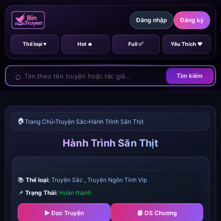
Đăng nhập
Đăng ký
Thể loại ▾
Hot 🔥
Full ✅
Yêu Thích ❤️
Tìm kiếm
🏠
Trang Chủ
›
Truyện Sắc
›
Hành Trình Săn Thịt
Hành Trình Săn Thịt
📚
Thể loại:
Truyện Sắc
,
Truyện Ngôn Tình Vip
📌
Trạng Thái:
Hoàn thành
▶ Đọc Truyện
📘 DS Chương