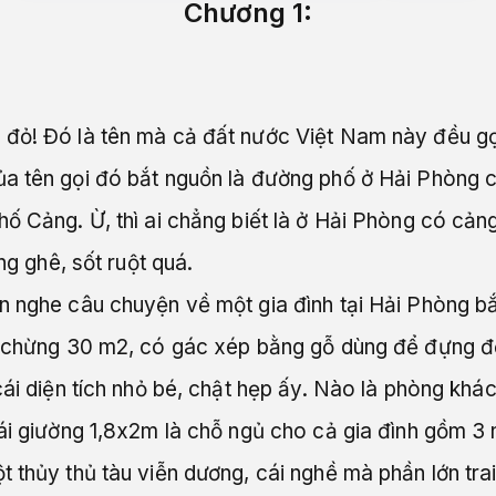
Chương 1:
đỏ! Đó là tên mà cả đất nước Việt Nam này đều gọi
a tên gọi đó bắt nguồn là đường phố ở Hải Phòng c
ố Cảng. Ừ, thì ai chẳng biết là ở Hải Phòng có cảng
ng ghê, sốt ruột quá.
n nghe câu chuyện về một gia đình tại Hải Phòng bắ
ỏ chừng 30 m2, có gác xép bằng gỗ dùng để đựng đ
cái diện tích nhỏ bé, chật hẹp ấy. Nào là phòng khá
ái giường 1,8x2m là chỗ ngủ cho cả gia đình gồm 3 
t thủy thủ tàu viễn dương, cái nghề mà phần lớn tr