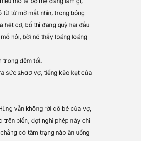
 hiểu mô tê bố mẹ đang làm gì,
 từ từ mở mắt nhìn, trong bóng
a hết cỡ, bố thì đang quỳ hai đầu
mồ hôi, bởi nó thấy loáng loáng
 trong đêm tối.
a sức ȶᏂασ vợ, tiếng kẽo kẹt của
Hùng vẫn không rời cô bé của vợ,
 trên biển, đợt nghỉ phép này chỉ
h chẳng có tâm trạng nào ăn uống