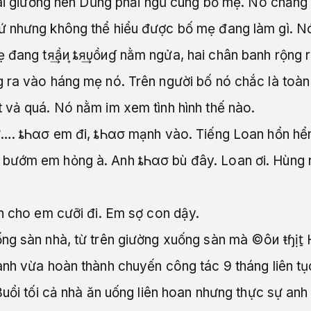
 cái giường nên Dũng phải ngủ cùng bố mẹ. Nó chẳng
 nhưng không thể hiểu được bố mẹ đang làm gì. Nó
 đang tя͢ầи ͙ȶя͢υồиɠ nằm ngửa, hai chân banh rộng r
 ra vào háng mẹ nó. Trên người bố nó chắc là toàn 
 vả quá. Nó nằm im xem tình hình thế nào.
ư…. ȶᏂασ em đi, ȶᏂασ mạnh vào. Tiếng Loan hổn hển
bướm em hỏng à. Anh ȶᏂασ bù đây. Loan ơi. Hùng r
.
nh cho em cưỡi đi. Em sợ con dậy.
ng sàn nhà, từ trên giường xuống sàn mà ©ôи ŧɧịt̠ 
nh vừa hoàn thành chuyến công tác 9 tháng liên tục
Buổi tối cả nhà ăn uống liên hoan nhưng thực sự an