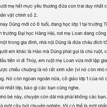
ời mẹ hết mực yêu thương đứa con trai duy nhất củ
hân vật chính số 2.
y Dũng mới có 6 tuổi, đang học lớp 1 tại trường Ti
n trường Đại học Hàng Hải, nơi mẹ Loan đang công
một trong gia đình, nhà nội Dũng là đứa cháu đích tô
gười em khác là Hào mà Dũng phải gọi là chú ruột, 
ầu tiên vì dì Thúy, em ruột mẹ Loan vừa mới lập gi
c chiều chuộng là nó rất xinh xắn (vì nó còn nhỏ n
g. Nó còn ngoan ngoãn nữa, cô giáo lớp 1 của nó ch
iỏi nhất lớp, bảo gì các bạn cũng nghe.
h nhỏ bé này, chuyện còn dài mà phải không các bạn
à một cây bút chuyên nghiệp, tôi có thể là một ph