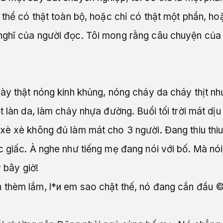
 thể có thật toàn bộ, hoặc chỉ có thật một phần, hoặ
nghĩ của người đọc. Tôi mong rằng câu chuyện của 
này thật nóng kinh khủng, nóng cháy da cháy thịt n
t làn da, làm chảy nhựa đường. Buổi tối trời mát d
xè xè không đủ làm mát cho 3 người. Đang thiu th
c giấc. À nghe như tiếng mẹ đang nói với bố. Mà nói
y bây giờ!
thèm lắm, l*и em sao chặt thế, nó đang cắn đầu ©ôи