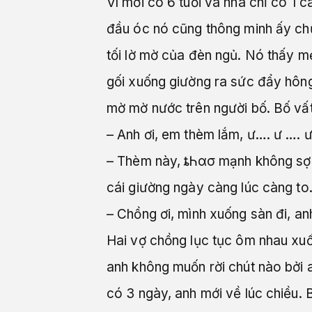
Vì mới có 6 tuổi và nhà chỉ có 1
đầu óc nó cũng thông minh ấy chứ
tối lờ mờ của đèn ngủ. Nó thấy mẹ
gối xuống giường ra sức đẩy hông
mờ mờ nước trên người bố. Bố vất
– Anh ơi, em thèm lắm, ư…. ư …. 
– Thèm này, ȶᏂασ mạnh không sợ 
cái giường ngày càng lúc càng to
– Chồng ơi, mình xuống sàn đi, a
Hai vợ chồng lục tục ôm nhau xuố
anh không muốn rời chút nào bởi a
có 3 ngày, anh mới về lúc chiều. 