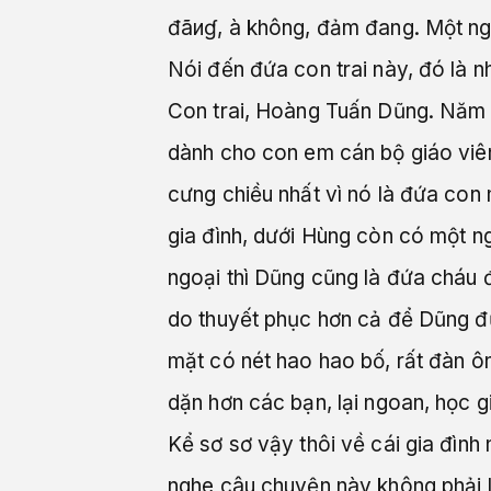
đãиɠ, à không, đảm đang. Một ngư
Nói đến đứa con trai này, đó là n
Con trai, Hoàng Tuấn Dũng. Năm na
dành cho con em cán bộ giáo viê
cưng chiều nhất vì nó là đứa con 
gia đình, dưới Hùng còn có một n
ngoại thì Dũng cũng là đứa cháu đ
do thuyết phục hơn cả để Dũng đượ
mặt có nét hao hao bố, rất đàn ôn
dặn hơn các bạn, lại ngoan, học g
Kể sơ sơ vậy thôi về cái gia đìn
nghe câu chuyện này không phải l