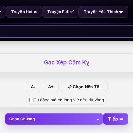
Truyện Hot 🔥
Truyện Full ✅
Truyện Yêu Thích ❤️
▾
Gác Xép Cấm Kỵ
A-
A+
🌙 Chọn Nền Tối
Tự động mở chương VIP nếu đủ Vàng
Tiếp ➡
Chọn Chương...
⌄