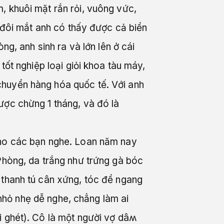
, khuôi mặt rắn rỏi, vuông vức,
o đôi mắt anh có thấy được cả biển
ng, anh sinh ra và lớn lên ở cái
tốt nghiệp loại giỏi khoa tàu máy,
chuyển hàng hóa quốc tế. Với anh
ược chừng 1 tháng, và đó là
cho các bạn nghe. Loan năm nay
Phòng, da trắng như trứng gà bóc
 thanh tú cân xứng, tóc để ngang
g nhỏ nhẹ dễ nghe, chẳng làm ai
i ghét). Cô là một người vợ dâʍ