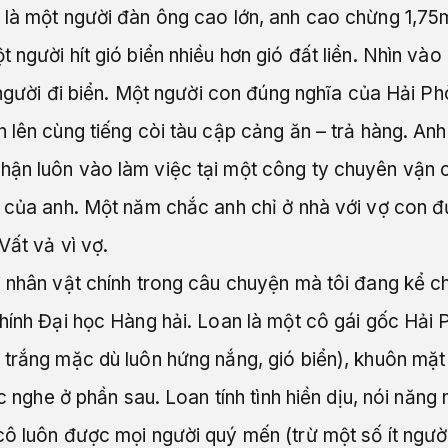
 là một người đàn ông cao lớn, anh cao chừng 1,75m
 người hít gió biển nhiều hơn gió đất liền. Nhìn và
 người đi biển. Một người con đúng nghĩa của Hải Phò
 lên cùng tiếng còi tàu cập cảng ăn – trả hàng. Anh 
ận luôn vào làm việc tại một công ty chuyên vận 
g của anh. Một năm chắc anh chỉ ở nhà với vợ con đ
Vất vả vì vợ.
i nhân vật chính trong câu chuyện mà tôi đang kể 
chính Đại học Hàng hải. Loan là một cô gái gốc Hải 
 trắng mặc dù luôn hứng nắng, gió biển), khuôn mặt
ác nghe ở phần sau. Loan tính tình hiền dịu, nói năn
cô luôn được mọi người quý mến (trừ một số ít ngườ