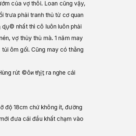
ướm của vợ thôi. Loan cũng vậy,
i trưa phải tranh thủ từ cơ quan
 ɖu͙© nhất thì cô luôn luôn phải
 nén, vợ thủy thủ mà. 1 năm may
n tủi ôm gối. Cũng may có thằng
ùng rút ©ôи ŧɧịt̠ ra nghe cái
 cỡ độ 18cm chứ không ít, đường
 mới đưa cái đầu khất chạm vào