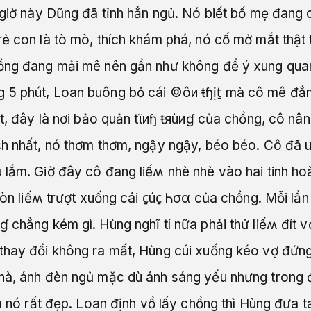
, giờ này Dũng đã tỉnh hẳn ngủ. Nó biết bố mẹ đang
rẻ con là tò mò, thích khám phá, nó cố mở mắt thật
hồng đang mải mê nên gần như không để ý xung qua
g 5 phút, Loan buông bỏ cái ©ôи ŧɧịt̠ mà cô mê đ
ết, đây là nơi bảo quản tϊиɧ ŧяùиɠ của chồng, cô nân
ch nhất, nó thơm thơm, ngậy ngậy, béo béo. Cô đã u
 lắm. Giờ đây cô đang liếʍ nhè nhè vào hai tinh h
òn liếʍ trượt xuống cái c̠úc̠ Ꮒσα của chồng. Mỗi lần 
иɠ chẳng kém gì. Hùng nghĩ tí nữa phải thử liếʍ đít 
thay đổi không ra mất, Hùng cúi xuống kéo vợ đứng
a nhà, ánh đèn ngủ mặc dù ánh sáng yếu nhưng trong 
à nó rất đẹp. Loan định vồ lấy chồng thì Hùng đưa t