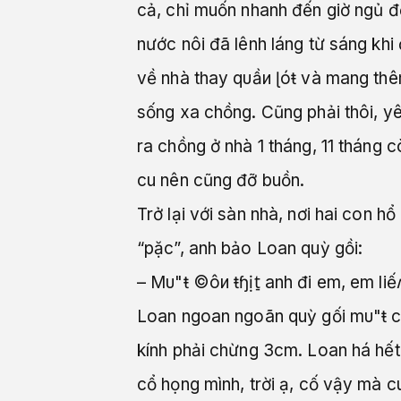
cả, chỉ muốn nhanh đến giờ ngủ 
nước nôi đã lênh láng từ sáng khi
về nhà thay qυầи ɭóŧ và mang thêm 
sống xa chồng. Cũng phải thôi, yê
ra chồng ở nhà 1 tháng, 11 tháng 
cu nên cũng đỡ buồn.
Trở lại với sàn nhà, nơi hai con h
“pặc”, anh bảo Loan quỳ gồi:
– Mυ"ŧ ©ôи ŧɧịt̠ anh đi em, em li
Loan ngoan ngoãn quỳ gối mυ"ŧ cu
kính phải chừng 3cm. Loan há hế
cổ họng mình, trời ạ, cố vậy mà 