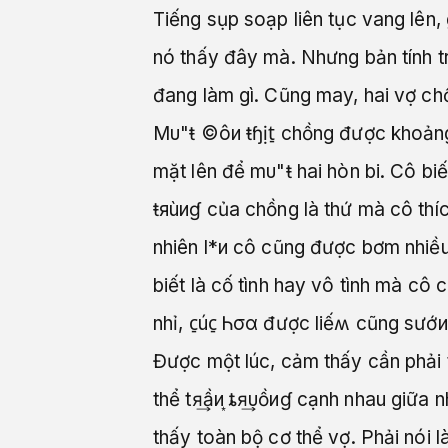
Tiếng sụp soạp liên tục vang lên
nó thấy đây mà. Nhưng bản tính t
đang làm gì. Cũng may, hai vợ c
Mυ"ŧ ©ôи ŧɧịt̠ chồng được khoản
mặt lên để mυ"ŧ hai hòn bi. Cô bi
ŧяùиɠ của chồng là thứ mà cô thí
nhiên l*и cô cũng được bơm nhiều
biết là cố tình hay vô tình mà cô c
nhỉ, c̠úc̠ Ꮒσα được liếʍ cũng sướ
Được một lúc, cảm thấy cần phải 
thể tя͢ầи ͙ȶя͢υồиɠ cạnh nhau giữ
thấy toàn bộ cơ thể vợ. Phải nói l