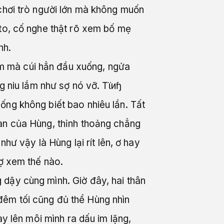
 chơi trò người lớn mà không muốn
 to, cố nghe thật rõ xem bố mẹ
nh.
ắm mà cúi hẳn đầu xuống, ngửa
g niu lắm như sợ nó vỡ. Tϊиɧ
ống không biết bao nhiêu lần. Tất
oàn của Hùng, thỉnh thoảng chẳng
như vậy là Hùng lại rít lên, ơ hay
vợ xem thế nào.
 dậy cùng mình. Giờ đây, hai thân
đêm tối cũng đủ thể Hùng nhìn
ay lên môi mình ra dấu im lặng,