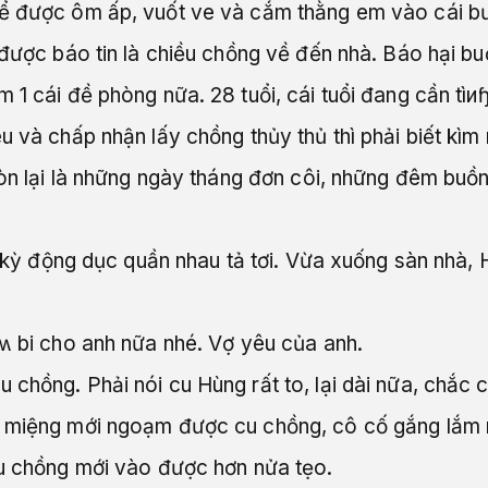
để được ôm ấp, vuốt ve và cắm thằng em vào cái b
 được báo tin là chiều chồng về đến nhà. Báo hại buổ
1 cái đề phòng nữa. 28 tuổi, cái tuổi đang cần tìиɧ
u và chấp nhận lấy chồng thủy thủ thì phải biết kìm
còn lại là những ngày tháng đơn côi, những đêm buồ
ổ kỳ động dục quần nhau tả tơi. Vừa xuống sàn nhà, H
ếʍ bi cho anh nữa nhé. Vợ yêu của anh.
 chồng. Phải nói cu Hùng rất to, lại dài nữa, chắc
t miệng mới ngoạm được cu chồng, cô cố gắng lắm
cu chồng mới vào được hơn nửa tẹo.