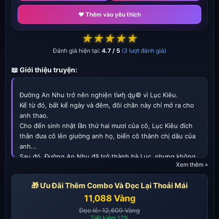
❤️ Thêm vào yêu thích
★
★
★
★
★
Đánh giá hiện tại:
4.7 / 5
(3 lượt đánh giá)
📖 Giới thiệu truyện:
Đường An Nhu trở nên nghiện tìиɧ ɖu͙© vì Lục Kiêu.
Kể từ đó, bất kể ngày và đêm, đôi chân này chỉ mở ra cho
anh thao.
Cho đến sinh nhật lần thứ hai mươi của cô, Lục Kiêu đích
thân đưa cô lên giường anh họ, biến cô thành chị dâu của
anh...
Sau đó, Đường An Nhu đã trở thành bà Lục, nhưng không
Xem thêm »
phải là bà Lục của Lục Kiêu.
🎁 Ưu Đãi Thêm Combo Và Đọc Lại Thoải Mái
11,088 Vàng
Đọc lẻ: 12,600 Vàng
Tiết kiệm 12%