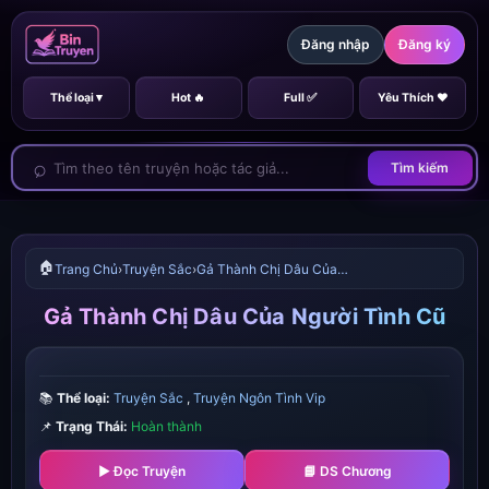
Đăng nhập
Đăng ký
Thể loại ▾
Hot 🔥
Full ✅
Yêu Thích ❤️
Tìm kiếm
🏠
Trang Chủ
›
Truyện Sắc
›
Gả Thành Chị Dâu Của Người Tình Cũ
Gả Thành Chị Dâu Của Người Tình Cũ
📚
Thể loại:
Truyện Sắc
,
Truyện Ngôn Tình Vip
📌
Trạng Thái:
Hoàn thành
▶ Đọc Truyện
📘 DS Chương