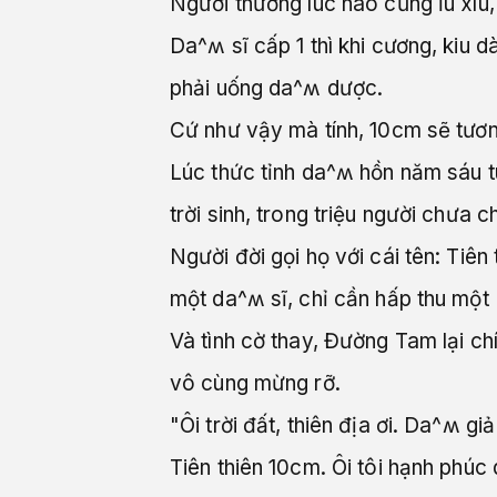
Người thường lúc nào cũng ỉu xìu,
Da^ʍ sĩ cấp 1 thì khi cương, kiu d
phải uống da^ʍ dược.
Cứ như vậy mà tính, 10cm sẽ tươ
Lúc thức tỉnh da^ʍ hồn năm sáu tu
trời sinh, trong triệu người chưa 
Người đời gọi họ với cái tên: Ti
một da^ʍ sĩ, chỉ cần hấp thu một
Và tình cờ thay, Đường Tam lại ch
vô cùng mừng rỡ.
"Ôi trời đất, thiên địa ơi. Da^ʍ g
Tiên thiên 10cm. Ôi tôi hạnh phúc