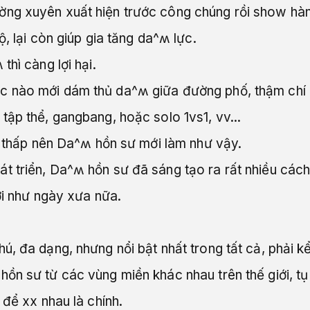
g xuyên xuất hiện trước công chúng rồi show hàng.
, lại còn giúp gia tăng da^ʍ lực.
hì càng lợi hại.
c nào mới dám thủ da^ʍ giữa đường phố, thậm chí
ập thể, gangbang, hoặc solo 1vs1, vv...
òn thấp nên Da^ʍ hồn sư mới làm như vậy.
 triển, Da^ʍ hồn sư đã sáng tạo ra rất nhiều cách
ới như ngày xưa nữa.
ú, đa dạng, nhưng nổi bật nhất trong tất cả, phải 
n sư từ các vùng miền khác nhau trên thế giới, tụ t
 để xx nhau là chính.