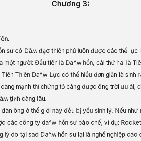
Chương 3:
Tôn.
 sư có Dâʍ đa͙σ thiên phú luôn được các thế lực lớ
 một người: Đầu tiên là Da^ʍ hồn, cái thứ hai là T
 Tiên Thiên Da^ʍ Lực có thể hiểu đơn giản là sinh 
càng mạnh thì chứng tỏ càng được ông trời ưu ái, d
àʍ t̠ìиɦ càng lâu.
đàn ông ở thế giới này đều bị yếu sinh lý. Nếu như
các công ty da^ʍ hồn sư bào chế, ví dụ: Rocket nh
 lý do tại sao Da^ʍ hồn sư lại là nghề nghiệp cao q