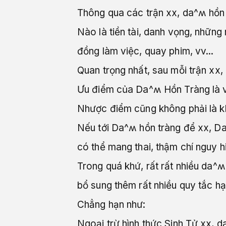
Thông qua các trận xx, da^ʍ hồn
Nào là tiền tài, danh vọng, những
đồng làm việc, quay phim, vv...
Quan trọng nhất, sau mỗi trận xx,
Ưu điểm của Da^ʍ Hồn Tràng là 
Nhược điểm cũng không phải là k
Nếu tới Da^ʍ hồn tràng để xx, Da
có thể mang thai, thậm chí nguy h
Trong quá khứ, rất rất nhiều da^ʍ
bổ sung thêm rất nhiều quy tắc hạ
Chẳng hạn như:
Ngoại trừ hình thức Sinh Tử xx, 