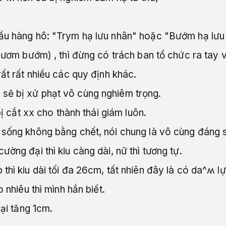
đầu hàng hô: "Trym hạ lưu nhân" hoặc "Bướm hạ lư
bươm bướm) , thì đừng có trách ban tổ chức ra tay v
rất rất nhiều các quy định khác.
sẽ bị xử phạt vô cùng nghiêm trọng.
bị cắt xx cho thành thái giám luôn.
 sống không bằng chết, nói chung là vô cùng đáng 
ờng đại thì kiu càng dài, nữ thì tương tự.
thì kiu dài tối đa 26cm, tất nhiên đây là có da^ʍ l
 nhiêu thì mình hắn biết.
lại tăng 1cm.