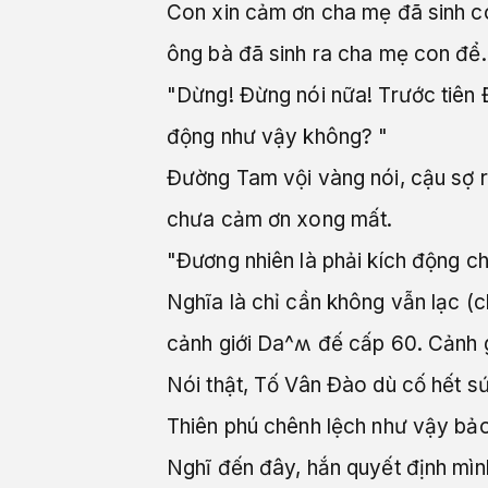
Con xin cảm ơn cha mẹ đã sinh c
ông bà đã sinh ra cha mẹ con để..
"Dừng! Đừng nói nữa! Trước tiên Đ
động như vậy không? "
Đường Tam vội vàng nói, cậu sợ r
chưa cảm ơn xong mất.
"Đương nhiên là phải kích động ch
Nghĩa là chỉ cần không vẫn lạc (
cảnh giới Da^ʍ đế cấp 60. Cảnh 
Nói thật, Tố Vân Đào dù cố hết s
Thiên phú chênh lệch như vậy bảo
Nghĩ đến đây, hắn quyết định mìn