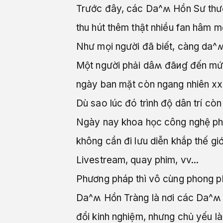
Trước đây, các Da^ʍ Hồn Sư thườn
thu hút thêm thật nhiều fan hâm mộ
Như mọi người đã biết, càng da^ʍ t
Một người phải dâʍ đãиɠ đến mứ
ngày ban mặt còn ngang nhiên xx t
Dù sao lúc đó trình độ dân trí c
Ngày nay khoa học công nghệ phát
không cần đi lưu diễn khắp thế gi
Livestream, quay phim, vv...
Phương pháp thì vô cùng phong ph
Da^ʍ Hồn Tràng là nơi các Da^ʍ hồ
đổi kinh nghiệm, nhưng chủ yếu là