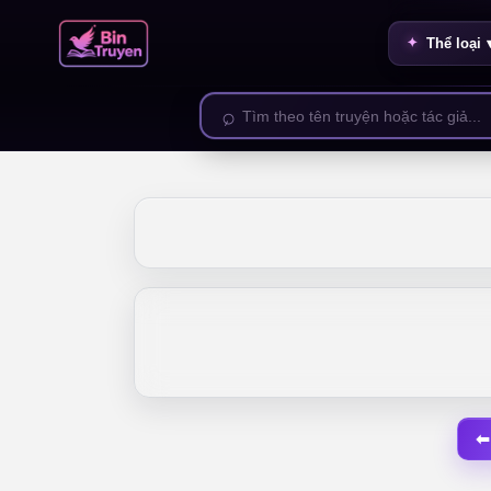
Thể loại 
⬅