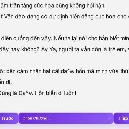
 năm trân tàng cúc hoa cũng không hối hận.
t Vân đào đang có dự định hiến dâng cúc hoa cho 
điên cuồng đến vậy. Nếu ta lại nói cho hắn biết mìn
 đây hay không? Ay Ya, người ta vẫn còn là trẻ em, 
t bên cảm nhận hai cái da^ʍ hồn mà mình vừa thức
n dị.
ng là Da^ʍ Hồn biến dị luôn!
 Trước
Tiếp
Chọn Chương...
⌄