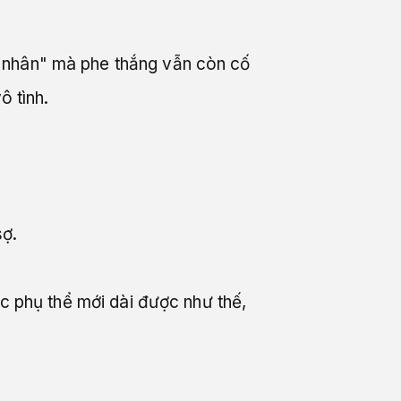
u nhân" mà phe thắng vẫn còn cố
ô tình.
sợ.
ực phụ thể mới dài được như thế,