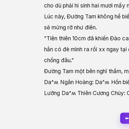
cho dù phải hi sinh hai mươi mấy
Lúc này, Đường Tam không hề biế
sẽ mừng rỡ như điên.
"Tiên thiên 10cm đã khiến Đào ca 
hắn có đè mình ra rồi xx ngay tại
chồng đâu."
Đường Tam một bên nghĩ thầm, mộ
Da^ʍ Ngân Hoàng: Da^ʍ Hồn biế
Lưỡng Da^ʍ Thiên Cương Chùy: Cũ
⬅