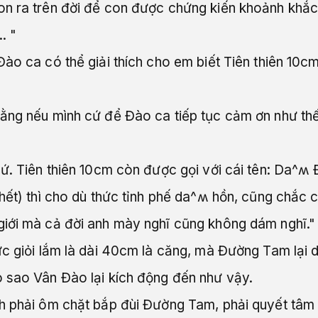
on ra trên đời để con được chứng kiến khoảnh khắ
. "
ào ca có thể giải thích cho em biết Tiên thiên 10cm
ằng nếu mình cứ để Đào ca tiếp tục cảm ơn như th
ứ. Tiên thiên 10cm còn được gọi với cái tên: Da^ʍ 
chết) thì cho dù thức tỉnh phế da^ʍ hồn, cũng chắc
giới mà cả đời anh mày nghĩ cũng không dám nghĩ."
ức giỏi lắm là dài 40cm là căng, mà Đường Tam lại 
 sao Vân Đào lại kích động đến như vậy.
h phải ôm chặt bắp đùi Đường Tam, phải quyết tâm 