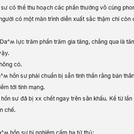
 sư có thể thu hoạch các phần thưởng vô cùng pho
 người có một màn trình diễn xuất sắc thậm chí còn 
 Da^ʍ lực trăm phần trăm gia tăng, chẳng qua là tăng
vậy.
hông có.
^ʍ hồn sư phải chuẩn bị sẵn tinh thần rằng bản thân
iểm tới tính mạng.
 hồn sư đã bị xx chết ngay trên sân khấu. Kể từ lần
n chế.
da^ʍ hồn sư bị nghiêm cấm hạ tử thủ;