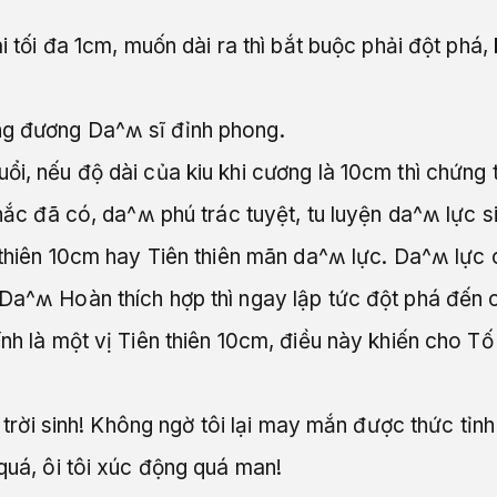
ài tối đa 1cm, muốn dài ra thì bắt buộc phải đột phá
ng đương Da^ʍ sĩ đỉnh phong.
ổi, nếu độ dài của kiu khi cương là 10cm thì chứng 
chắc đã có, da^ʍ phú trác tuyệt, tu luyện da^ʍ lực s
ên thiên 10cm hay Tiên thiên mãn da^ʍ lực. Da^ʍ lự
 Da^ʍ Hoàn thích hợp thì ngay lập tức đột phá đến 
ính là một vị Tiên thiên 10cm, điều này khiến cho 
iả trời sinh! Không ngờ tôi lại may mắn được thức t
 quá, ôi tôi xúc động quá man!