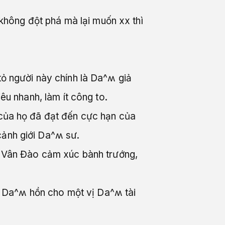
, không đột phá mà lại muốn xx thì
tỏ người này chính là Da^ʍ giả
iêu nhanh, làm ít công to.
c của họ đã đạt đến cực hạn của
cảnh giới Da^ʍ sư.
Tố Vân Đào cảm xúc bành trướng,
ỉnh Da^ʍ hồn cho một vị Da^ʍ tài