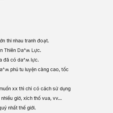
n thi nhau tranh đoạt.
iên Thiên Da^ʍ Lực.
ra đã có da^ʍ lực.
a^ʍ phú tu luyện càng cao, tốc
 muốn xx thì chỉ có cách sử dụng
iều giờ, xích thố vua, vv...
uý nhất thế giới.