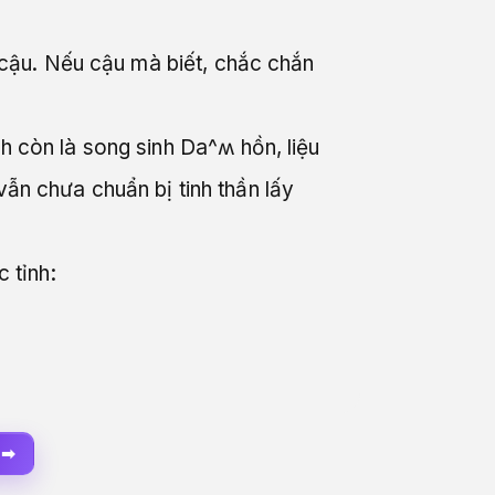
cậu. Nếu cậu mà biết, chắc chắn
h còn là song sinh Da^ʍ hồn, liệu
vẫn chưa chuẩn bị tinh thần lấy
 tỉnh:
 ➡