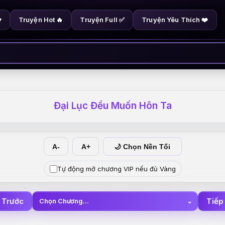
Truyện Hot 🔥
Truyện Full ✅
Truyện Yêu Thích ❤️
▾
Đại Lục Đều Muốn Hôn Ta
A-
A+
🌙 Chọn Nền Tối
Tự động mở chương VIP nếu đủ Vàng
 Trước
Tiếp
Chọn Chương...
⌄