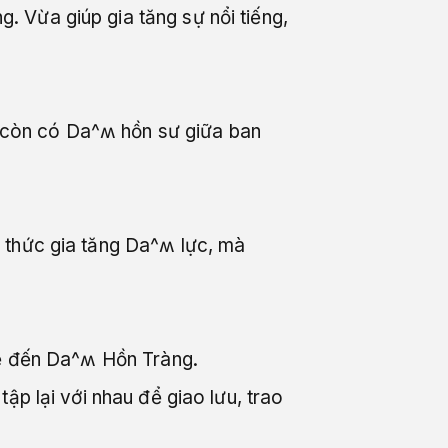
 Vừa giúp gia tăng sự nổi tiếng,
 còn có Da^ʍ hồn sư giữa ban
 thức gia tăng Da^ʍ lực, mà
kể đến Da^ʍ Hồn Tràng.
ập lại với nhau để giao lưu, trao