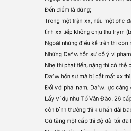
Đến điểm là dừng;
Trong một trận xx, nếu một phe 
tình xx tiếp không chịu thu trym (
Ngoài những điều kể trên thì còn 
Những Da^ʍ hồn sư cố ý vi phạm 
Nhẹ thì phạt tiền, nặng thì có thể 
Da^ʍ hồn sư mà bị cắt mất xx thì
Đối với phái nam, Da^ʍ lực càng cư
Lấy ví dụ như Tố Vân Đào, 26 cấp 
còn bình thường thì kiu hắn dài bao
Cứ tăng một cấp thì độ dài tối đa 