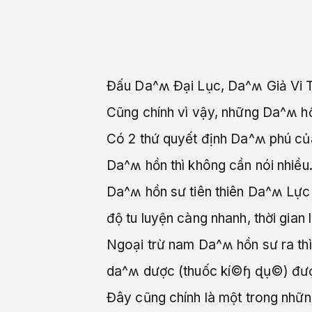
Đấu Da^ʍ Đại Lục, Da^ʍ Giả Vi 
Cũng chính vì vậy, những Da^ʍ hồn
Có 2 thứ quyết định Da^ʍ phú của
Da^ʍ hồn thì không cần nói nhiều.
Da^ʍ hồn sư tiên thiên Da^ʍ Lực 
độ tu luyện càng nhanh, thời gian l
Ngoại trừ nam Da^ʍ hồn sư ra thì 
da^ʍ dược (thuốc kí©ɧ ɖụ©) được 
Đây cũng chính là một trong những