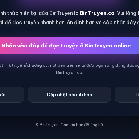
nh thức hiện tại của BinTruyen là
BinTruyen.ca
. Vui lòng
i để đọc truyện nhanh hơn, ổn định hơn và cập nhật đầy 
Nhấn vào đây để đọc truyện ở BinTruyen.online →
 link truyện/chương cũ, nút bên trên sẽ tự đưa bạn sang đúng đườn
BinTruyen.cc.
hơn
Cập nhật nhanh hơn
Tê
© BinTruyen. Cảm ơn bạn đã ủng hộ.