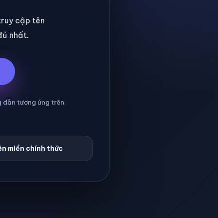
 truy cập tên
đủ nhất.
g dẫn tương ứng trên
n miền chính thức