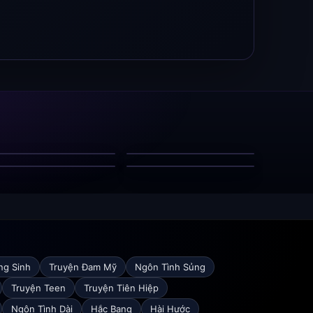
Kẻ Biến Thân Khi Đêm
Trọng Sinh Thành Đối Tác
Xuống
Được Cưng
Chồng Ngoại Tình Ngay
Tiết Học Riêng Của Em
Trên Giường Tôi
Và Thầy
ng Sinh
Truyện Đam Mỹ
Ngôn Tình Sủng
Truyện Teen
Truyện Tiên Hiệp
Ngôn Tình Dài
Hắc Bang
Hài Hước