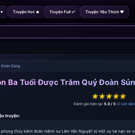
 ▾
Truyện Hot 🔥
Truyện Full ✅
Truyện Yêu Thích ❤️
ỷ Đoàn Sủng
on Ba Tuổi Được Trăm Quỷ Đoàn Sủ
★
★
★
★
★
Đánh giá hiện tại:
5.0 / 5
(2 lượt đán
iệu truyện:
i phong thủy kiêm đoán mệnh sư Lâm Vãn Nguyệt bị một vụ tai nạn xe cộ