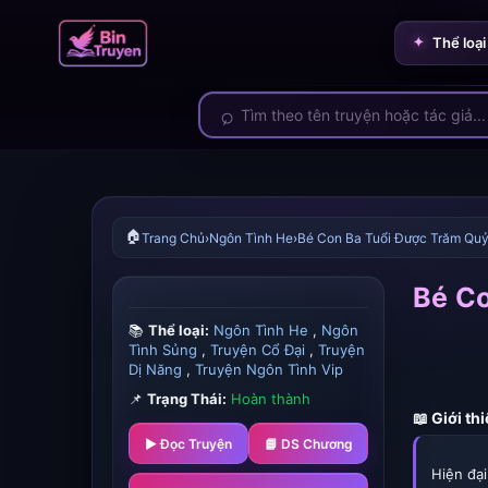
Thể loại
🏠
Trang Chủ
›
Ngôn Tình He
›
Bé Con Ba Tuổi Được Trăm Qu
Bé C
📚
Thể loại:
Ngôn Tình He
,
Ngôn
Tình Sủng
,
Truyện Cổ Đại
,
Truyện
Dị Năng
,
Truyện Ngôn Tình Vip
📌
Trạng Thái:
Hoàn thành
📖 Giới th
▶ Đọc Truyện
📘 DS Chương
Hiện đạ