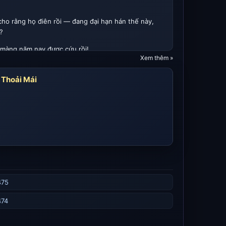
ho rằng họ điên rồi — đang đại hạn hán thế này,
?
a màng năm nay được cứu rồi!
Xem thêm »
hổ dữ...
 Thoải Mái
475
 không? Chúng tôi cũng muốn nhặt một người!!!"
474