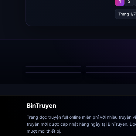
1
2
Trang 1/7
Mỹ Nhân Mang Thai Giữa
Mạt Thế, Chư Vị Boss
Thầy Là Của Em Đó!
Tranh Nhận Huyết Mạch
Mây Mưa Vu Sơn
Bố Chồng Nàng Dâu
BinTruyen
Trang đọc truyện full online miễn phí với nhiều truyện v
truyện mới được cập nhật hằng ngày tại BinTruyen. Đọ
mượt mọi thiết bị.