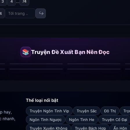
...
3
4
74
↪
4
📚
Truyện Đề Xuất Bạn Nên Đọc
Tình Yêu Bệnh Kiều:
Dịu Dàng Kiểm Soát
Quyến Rũ Thái Tử
Bị Hoàng Huynh Khát
Xuyên Thành Vợ Cũ
Khao
Thể loại nổi bật
Truyện Ngôn Tình Vip
Truyện Sắc
Đô Thị
Trọ
ip hay,
c nhanh,
Ngôn Tình Ngược
Ngôn Tình He
Truyện Cổ Đại
Truyện Xuyên Không
Truyện Bách Hợp
Ẩn Hôn