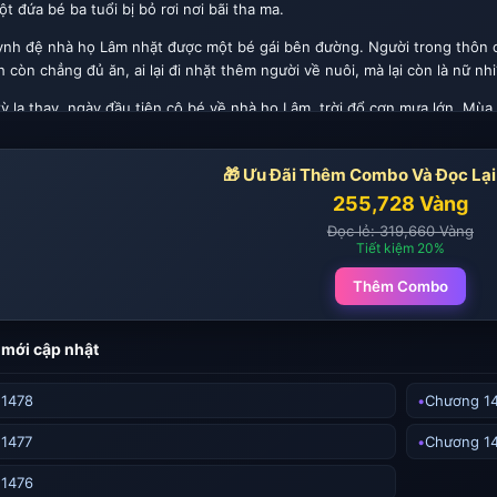
t đứa bé ba tuổi bị bỏ rơi nơi bãi tha ma.
ynh đệ nhà họ Lâm nhặt được một bé gái bên đường. Người trong thôn c
 còn chẳng đủ ăn, ai lại đi nhặt thêm người về nuôi, mà lại còn là nữ nhi
 lạ thay, ngày đầu tiên cô bé về nhà họ Lâm, trời đổ cơn mưa lớn. Mù
 hai ngày sau, cô bé đã lên núi đào nhân sâm, bắt thỏ rừng, hạ gục cả 
🎁 Ưu Đãi Thêm Combo Và Đọc Lại
í còn biết xem tướng số, bắt ma!
255,728 Vàng
đó, đại ca nhà họ Lâm thi đỗ Trạng Nguyên.
Đọc lẻ: 319,660 Vàng
Tiết kiệm 20%
làm tướng quân.
Thêm Combo
trở thành thương nhân giàu có.
ành thần y.
mới cập nhật
ng nhà họ Lâm ngày càng thịnh vượng!
 1478
Chương 1
rong thôn xôn xao: "Có thể nhặt được một tiểu bảo bối nào như thế nữa
1477
Chương 1
 1476