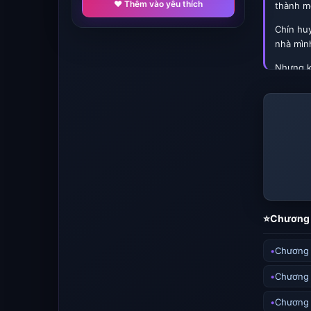
❤️ Thêm vào yêu thích
thành mộ
Chín hu
nhà mình
Nhưng kỳ
Chưa đầy
Thậm ch
Rồi sau 
Nhị ca 
Tam ca 
Tứ ca th
⭐Chương 
Cuộc số
Chương
Người t
Chương 
Chương